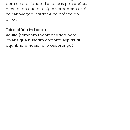
bem e serenidade diante das provações,
mostrando que o refúgio verdadeiro está
na renovação interior e na prática do
amor.
Faixa etária indicada:
Adulto (também recomendado para
jovens que buscam conforto espiritual,
equilíbrio emocional e esperança)
Home
Livros Editora Ideal
Frases de Chico Xavier
TERMOS
Políticas de Cookies