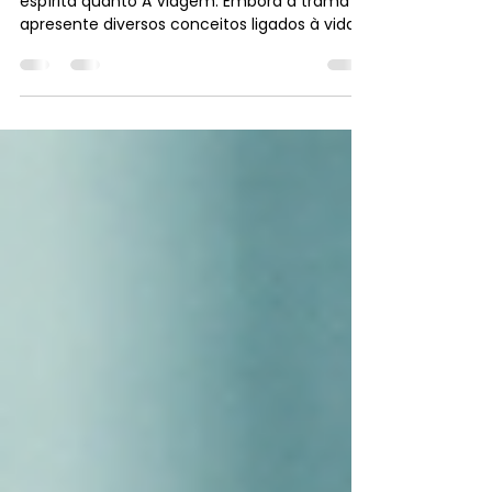
Realidade Espiritual?
Poucas novelas marcaram tanto o público
espírita quanto A Viagem. Embora a trama
apresente diversos conceitos ligados à vida
após a morte, um dos temas que mais
chama a atenção até hoje é a obsessão
espiritual. Afinal, será que os espíritos
realmente podem influenciar
negativamente os encarnados? Essa é uma
das perguntas mais frequentes entre
aqueles que começam a estudar a doutrina
espírita. A maior lição de A Viagem não é o
poder dos obsessores, mas o poder da nossa
própria