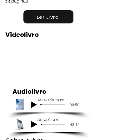
63 páginas
Ler Livro
Videolivro
Audiolivro
Áudio Sinopse
-00:50
Audiobook
-43:14