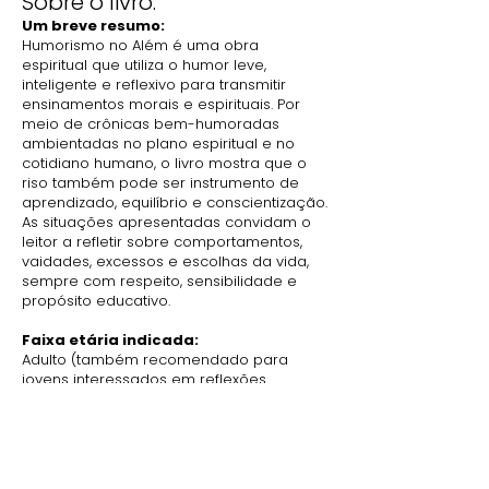
Sobre o livro:
Um breve resumo:
Humorismo no Além é uma obra
espiritual que utiliza o humor leve,
inteligente e reflexivo para transmitir
ensinamentos morais e espirituais. Por
meio de crônicas bem-humoradas
ambientadas no plano espiritual e no
cotidiano humano, o livro mostra que o
riso também pode ser instrumento de
aprendizado, equilíbrio e conscientização.
As situações apresentadas convidam o
leitor a refletir sobre comportamentos,
vaidades, excessos e escolhas da vida,
sempre com respeito, sensibilidade e
propósito educativo.
Faixa etária indicada:
Adulto (também recomendado para
jovens interessados em reflexões
espirituais apresentadas de forma leve,
educativa e acessível)