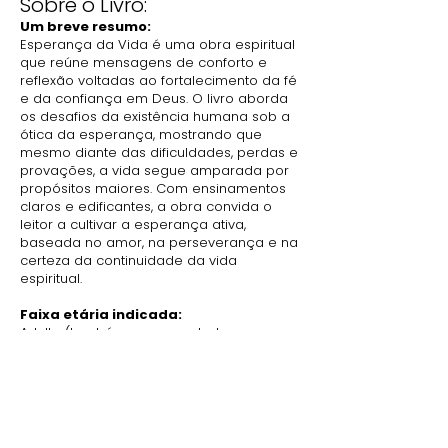
Sobre o Livro:
Um breve resumo:
Esperança da Vida é uma obra espiritual
que reúne mensagens de conforto e
reflexão voltadas ao fortalecimento da fé
e da confiança em Deus. O livro aborda
os desafios da existência humana sob a
ótica da esperança, mostrando que
mesmo diante das dificuldades, perdas e
provações, a vida segue amparada por
propósitos maiores. Com ensinamentos
claros e edificantes, a obra convida o
leitor a cultivar a esperança ativa,
baseada no amor, na perseverança e na
certeza da continuidade da vida
espiritual.
Faixa etária indicada:
Adulto (também recomendado para
jovens que buscam consolo espiritual,
equilíbrio emocional e renovação da fé)