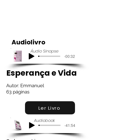
Audiolivro
Áudio Sinopse
-00:32
Esperança e Vida
Autor: Emmanuel
63 páginas
Ler Livro
Audiobook
-41:54