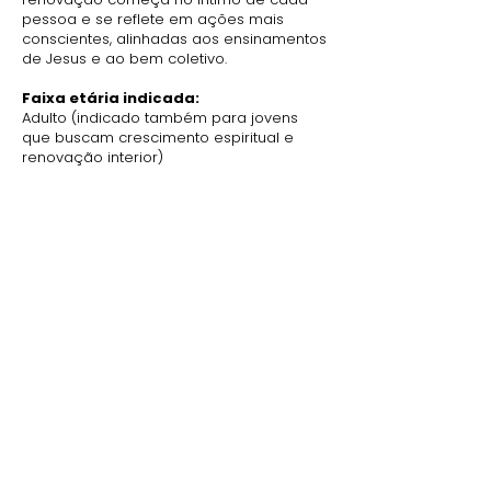
pessoa e se reflete em ações mais
conscientes, alinhadas aos ensinamentos
de Jesus e ao bem coletivo.
Faixa etária indicada:
Adulto (indicado também para jovens
que buscam crescimento espiritual e
renovação interior)
Home
Livros Editora Ideal
Frases de Chico Xavier
TERMOS
Políticas de Cookies