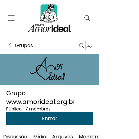
Grupos
Grupo
www.amorideal.org.br
Público
·
7 membros
Entrar
Discussão
Mídia
Arquivos
Membros