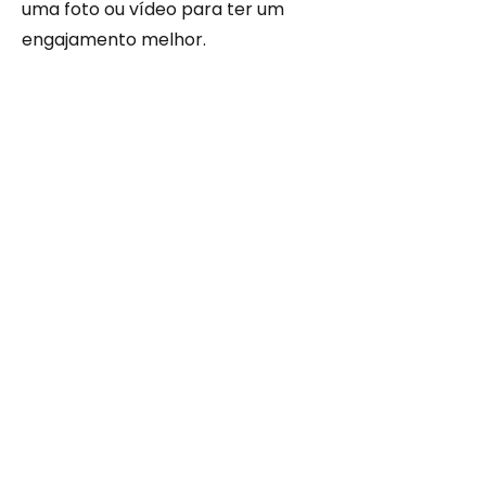
uma foto ou vídeo para ter um
engajamento melhor.
Contato
Estou sempre em busca de novas
oportunidades. Entre em contato.
info@meusite.com
(11) 3456-7890