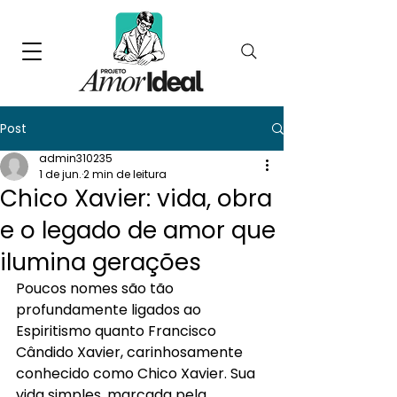
Post
admin310235
1 de jun.
2 min de leitura
Chico Xavier: vida, obra
e o legado de amor que
ilumina gerações
Poucos nomes são tão 
profundamente ligados ao 
Espiritismo quanto Francisco 
Cândido Xavier, carinhosamente 
conhecido como Chico Xavier. Sua 
vida simples, marcada pela 