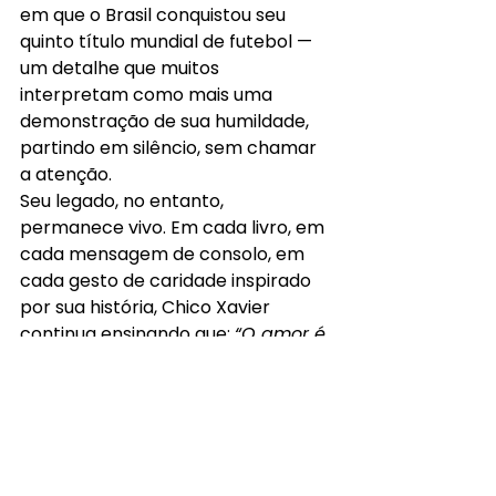
em que o Brasil conquistou seu 
quinto título mundial de futebol —
um detalhe que muitos 
interpretam como mais uma 
demonstração de sua humildade, 
partindo em silêncio, sem chamar 
a atenção.
Seu legado, no entanto, 
permanece vivo. Em cada livro, em 
cada mensagem de consolo, em 
cada gesto de caridade inspirado 
por sua história, Chico Xavier 
continua ensinando que: 
“O amor é 
a força mais transformadora do 
universo.”
Que seu exemplo siga nos 
inspirando a sermos melhores hoje, 
um pouco mais do que fomos 
ontem.